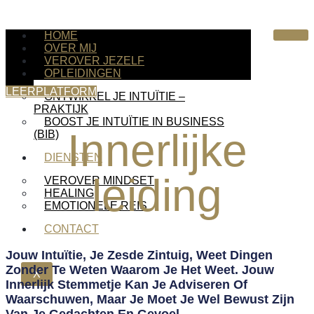
HOME
OVER MIJ
VEROVER JEZELF
OPLEIDINGEN
LEERPLATFORM
ONTWIKKEL JE INTUÏTIE –
PRAKTIJK
BOOST JE INTUÏTIE IN BUSINESS
Innerlijke
(BIB)
DIENSTEN
leiding
VEROVER MINDSET
HEALING
EMOTIONELE REIS
CONTACT
Jouw Intuïtie, Je Zesde Zintuig, Weet Dingen
Zonder Te Weten Waarom Je Het Weet. Jouw
X
Innerlijk Stemmetje Kan Je Adviseren Of
Waarschuwen, Maar Je Moet Je Wel Bewust Zijn
Van Je Gedachten En Gevoel.